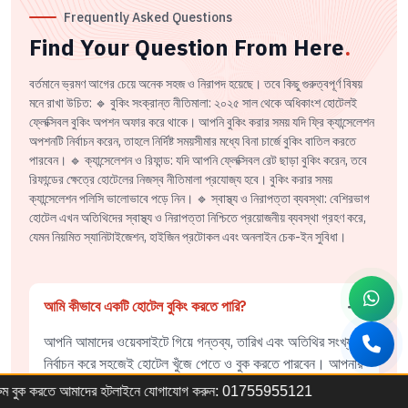
Frequently Asked Questions
Find Your Question From Here
.
বর্তমানে ভ্রমণ আগের চেয়ে অনেক সহজ ও নিরাপদ হয়েছে। তবে কিছু গুরুত্বপূর্ণ বিষয়
মনে রাখা উচিত: 🔹 বুকিং সংক্রান্ত নীতিমালা: ২০২৫ সাল থেকে অধিকাংশ হোটেলই
ফ্লেক্সিবল বুকিং অপশন অফার করে থাকে। আপনি বুকিং করার সময় যদি ফ্রি ক্যান্সেলেশন
অপশনটি নির্বাচন করেন, তাহলে নির্দিষ্ট সময়সীমার মধ্যে বিনা চার্জে বুকিং বাতিল করতে
পারবেন। 🔹 ক্যান্সেলেশন ও রিফান্ড: যদি আপনি ফ্লেক্সিবল রেট ছাড়া বুকিং করেন, তবে
রিফান্ডের ক্ষেত্রে হোটেলের নিজস্ব নীতিমালা প্রযোজ্য হবে। বুকিং করার সময়
ক্যান্সেলেশন পলিসি ভালোভাবে পড়ে নিন। 🔹 স্বাস্থ্য ও নিরাপত্তা ব্যবস্থা: বেশিরভাগ
হোটেল এখন অতিথিদের স্বাস্থ্য ও নিরাপত্তা নিশ্চিতে প্রয়োজনীয় ব্যবস্থা গ্রহণ করে,
যেমন নিয়মিত স্যানিটাইজেশন, হাইজিন প্রটোকল এবং অনলাইন চেক-ইন সুবিধা।
আমি কীভাবে একটি হোটেল বুকিং করতে পারি?
আপনি আমাদের ওয়েবসাইটে গিয়ে গন্তব্য, তারিখ এবং অতিথির সংখ্যা
নির্বাচন করে সহজেই হোটেল খুঁজে পেতে ও বুক করতে পারবেন। আপনার
পছন্দের হোটেলটি সিলেক্ট করে প্রয়োজনীয় তথ্য দিয়ে বুকিং সম্পন্ন
ের হটলাইনে যোগাযোগ করুন: 01755955121
করুন।