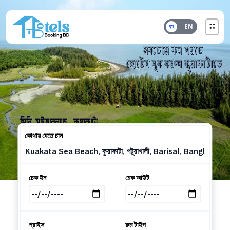
Choose lang
বাং
EN
কোথায় যেতে চান
চেক ইন
চেক আউট
প্রাইস
রুম টাইপ