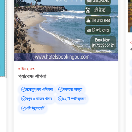
৩
৩ দিন ২ রাত
প্যাকেজ শাপলা
মনোমুগ্ধকর এসি রুম
সকালের নাস্তা
দুপুর ও রাতের খাবার
১২ টি স্পট ভ্রমণ
এসি ট্রান্সপোর্ট