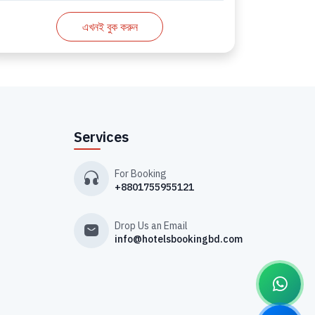
এখনই বুক করুন
Services
For Booking
+8801755955121
Drop Us an Email
info@hotelsbookingbd.com