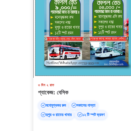
৩ দিন ২ রাত
প্যাকেজ: বেসিক
মনোমুগ্ধকর রুম
সকালের নাস্তা
দুপুর ও রাতের খাবার
১২ টি স্পট ভ্রমণ