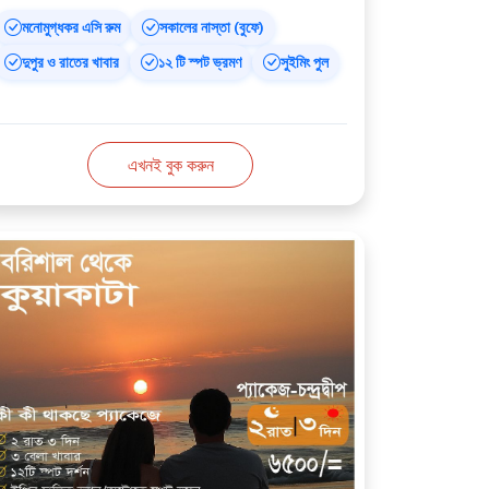
মনোমুগ্ধকর এসি রুম
সকালের নাস্তা (বুফে)
দুপুর ও রাতের খাবার
১২ টি স্পট ভ্রমণ
সুইমিং পুল
এখনই বুক করুন